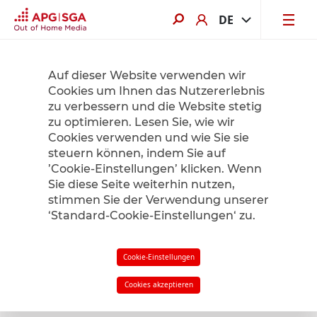
DE
Jetzt von bis zu 60% Sommerrabatt profitieren. Hier mehr erfahren.
Auf dieser Website verwenden wir
Cookies um Ihnen das Nutzererlebnis
zu verbessern und die Website stetig
Product Finder
zu optimieren. Lesen Sie, wie wir
Cookies verwenden und wie Sie sie
steuern können, indem Sie auf
’Cookie-Einstellungen’ klicken. Wenn
Radius
1
km
Sie diese Seite weiterhin nutzen,
stimmen Sie der Verwendung unserer
‘Standard-Cookie-Einstellungen‘ zu.
Filter
in meiner Nähe
Cookie-Einstellungen
Cookies akzeptieren
Zurück