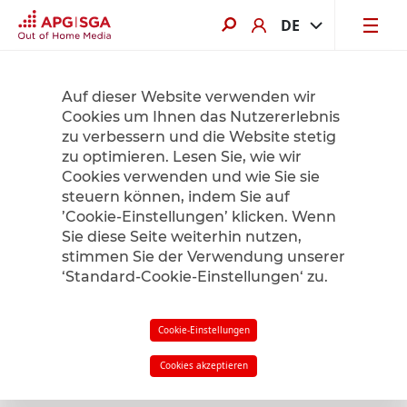
DE
Jetzt von bis zu 60% Sommerrabatt profitieren. Hier mehr erfahren.
Auf dieser Website verwenden wir
Cookies um Ihnen das Nutzererlebnis
zu verbessern und die Website stetig
Product Finder
zu optimieren. Lesen Sie, wie wir
Cookies verwenden und wie Sie sie
steuern können, indem Sie auf
’Cookie-Einstellungen’ klicken. Wenn
Radius
1
km
Sie diese Seite weiterhin nutzen,
stimmen Sie der Verwendung unserer
‘Standard-Cookie-Einstellungen‘ zu.
Filter
in meiner Nähe
Cookie-Einstellungen
Cookies akzeptieren