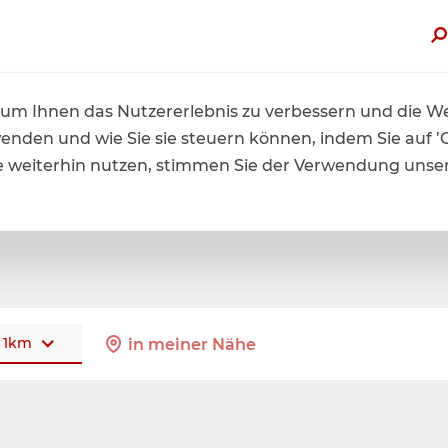
zt von bis zu 60% Sommerrabatt profitieren. Hier mehr erfah
um Ihnen das Nutzererlebnis zu verbessern und die Web
wenden und wie Sie sie steuern können, indem Sie auf ’
ite weiterhin nutzen, stimmen Sie der Verwendung unse
1
km
in meiner Nähe