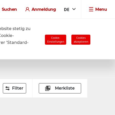
DE
Suchen
Anmeldung
Menu
ren.
site stetig zu
Cookie-
Cookie-
Cookies
Einstellungen
akzeptieren
rer ‘Standard-
Filter
Merkliste