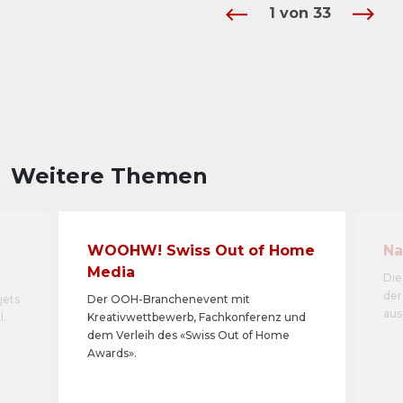
1
von
33
Weitere Themen
WOOHW! Swiss Out of Home
Na
Media
Die
der
jets
Der OOH-Branchenevent mit
aus
l.
Kreativwettbewerb, Fachkonferenz und
dem Verleih des «Swiss Out of Home
Awards».