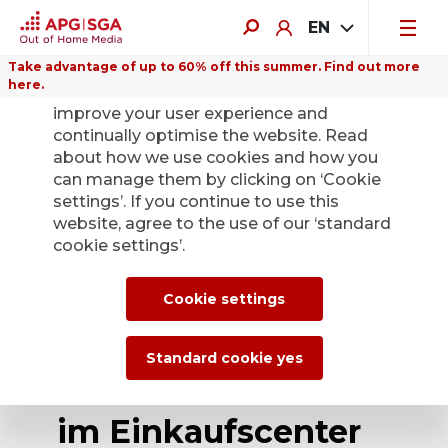
EN
Take advantage of up to 60% off this summer. Find out more
here.
We use cookies on this website to
improve your user experience and
continually optimise the website. Read
about how we use cookies and how you
can manage them by clicking on ‘Cookie
Back
settings’. If you continue to use this
website, agree to the use of our ‘standard
cookie settings’.
APG|SGA erhält den
Zuschlag für die
Cookie settings
Vermarktung von
Standard cookie yes
80 Werbeflächen
im Einkaufscenter