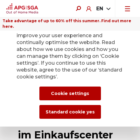
EN
Take advantage of up to 60% off this summer. Find out more
here.
We use cookies on this website to
improve your user experience and
continually optimise the website. Read
about how we use cookies and how you
can manage them by clicking on ‘Cookie
Back
settings’. If you continue to use this
website, agree to the use of our ‘standard
cookie settings’.
APG|SGA erhält den
Zuschlag für die
Cookie settings
Vermarktung von
Standard cookie yes
80 Werbeflächen
im Einkaufscenter