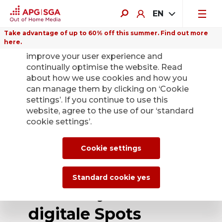
EN
Take advantage of up to 60% off this summer. Find out more
here.
We use cookies on this website to
improve your user experience and
continually optimise the website. Read
about how we use cookies and how you
can manage them by clicking on ‘Cookie
Back
settings’. If you continue to use this
website, agree to the use of our ‘standard
cookie settings’.
APG|SGA lanciert
Service für KI-
Cookie settings
generierte
Standard cookie yes
Plakatsujets und
digitale Spots