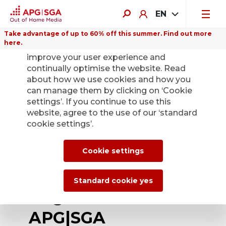
EN
Take advantage of up to 60% off this summer. Find out more
here.
We use cookies on this website to
improve your user experience and
continually optimise the website. Read
about how we use cookies and how you
can manage them by clicking on ‘Cookie
Back
settings’. If you continue to use this
website, agree to the use of our ‘standard
cookie settings’.
Der Zürcher
Bahnhofplatz ist
Cookie settings
wieder zurück im
Standard cookie yes
Angebot der
APG|SGA