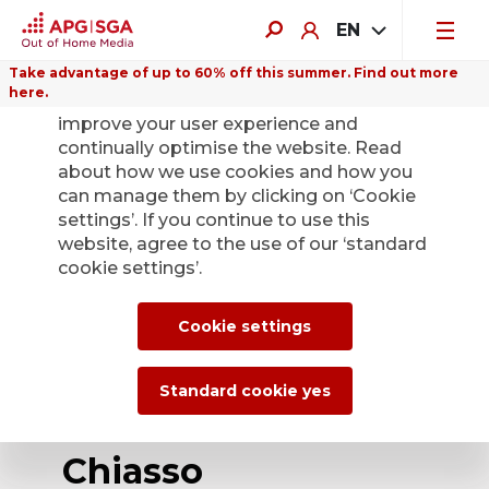
EN
Take advantage of up to 60% off this summer. Find out more
here.
We use cookies on this website to
improve your user experience and
continually optimise the website. Read
about how we use cookies and how you
can manage them by clicking on ‘Cookie
Back
settings’. If you continue to use this
website, agree to the use of our ‘standard
cookie settings’.
APG|SGA mit 6
neuen City ePanels
Cookie settings
an Top-Lagen im
Standard cookie yes
Stadtzentrum von
Chiasso