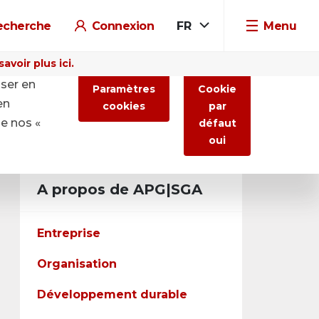
echerche
Connexion
FR
Menu
voir plus ici.
iser en
Paramètres
Cookie
en
cookies
par
de nos «
défaut
oui
A propos de APG|SGA
Entreprise
Organisation
Développement durable