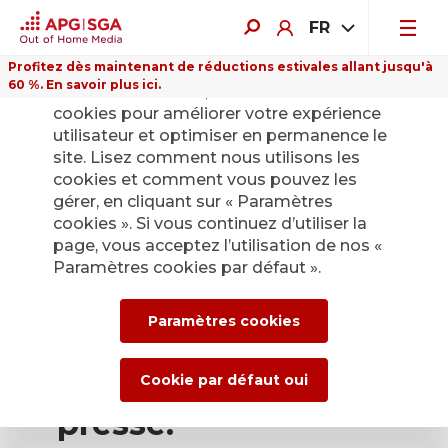
FR
Profitez dès maintenant de réductions estivales allant jusqu'à
60 %. En savoir plus ici.
Sur ce site Internet, nous utilisons des
cookies pour améliorer votre expérience
utilisateur et optimiser en permanence le
site. Lisez comment nous utilisons les
cookies et comment vous pouvez les
Retour
gérer, en cliquant sur « Paramètres
cookies ». Si vous continuez d’utiliser la
page, vous acceptez l’utilisation de nos «
Service de presse
Paramètres cookies par défaut ».
d’APG|SGA pour les
Paramètres cookies
actualités et les
communiqués de
Cookie par défaut oui
presse.