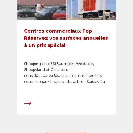
Centres commerciaux Top –
Réservez vos surfaces annuelles
à un prix spécial
Shopping total ! St&uuml;cki, Westside,
Shoppyland et Glatt sont
consid&eacute;r&eacute;s comme centres
commerciaux les plus attractifs de Suisse. Dans
ces lieux &agrave; forte fr&eacute;quentation,
un mix int&eacute;ressant de commerces
permet d'atteindre un large public
d'acheteurs. En tant que partenaire de ces
centres, nous lan&ccedil;ons une campagne
unique pour votre pr&eacute;sence annuelle.