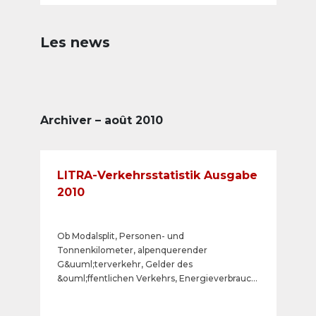
Les news
Archiver – août 2010
LITRA-Verkehrsstatistik Ausgabe
2010
Ob Modalsplit, Personen- und
Tonnenkilometer, alpenquerender
G&uuml;terverkehr, Gelder des
&ouml;ffentlichen Verkehrs, Energieverbrauch
oder &Ouml;kologie: Die LITRA hat die
Kennzahlen des &ouml;ffentlichen Verkehrs in