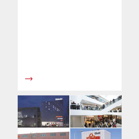
der Brosch&uuml;re &laquo;Verkehrszahlen
Ausgabe 2010&raquo; zusammengestellt.