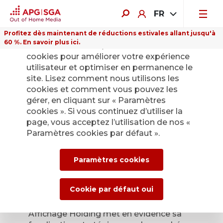
FR
Profitez dès maintenant de réductions estivales allant jusqu'à
60 %. En savoir plus ici.
Sur ce site Internet, nous utilisons des
cookies pour améliorer votre expérience
utilisateur et optimiser en permanence le
site. Lisez comment nous utilisons les
cookies et comment vous pouvez les
Retour
gérer, en cliquant sur « Paramètres
cookies ». Si vous continuez d’utiliser la
page, vous acceptez l’utilisation de nos «
APG│SGA : nouvelle
Paramètres cookies par défaut ».
identité de marque
Paramètres cookies
en Suisse
Cookie par défaut oui
26 septembre 2011
Affichage Holding met en évidence sa