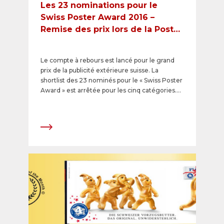
Les 23 nominations pour le
Swiss Poster Award 2016 –
Remise des prix lors de la Poster
Night d'APG|SGA
Le compte à rebours est lancé pour le grand
prix de la publicité extérieure suisse. La
shortlist des 23 nominés pour le « Swiss Poster
Award » est arrêtée pour les cinq catégories.
Les gagnants se verront remettre le trophée
tant convoité en or, argent ou bronze. La «
Poster Night d’APG|SGA », l’un des
événements majeurs de la branche publicitaire
suisse, se tiendra le 9 mars 2017 dans le tout
nouveau Samsung Hall. Les meilleures
créations d'affiches seront récompensées en
présence de nombreux invités du secteur
publicitaire, des médias et de l’économie.