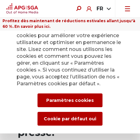
FR
Profitez dès maintenant de réductions estivales allant jusqu'à
60 %. En savoir plus ici.
Sur ce site Internet, nous utilisons des
cookies pour améliorer votre expérience
utilisateur et optimiser en permanence le
site. Lisez comment nous utilisons les
cookies et comment vous pouvez les
Retour
gérer, en cliquant sur « Paramètres
cookies ». Si vous continuez d’utiliser la
page, vous acceptez l’utilisation de nos «
Service de presse
Paramètres cookies par défaut ».
d’APG|SGA pour les
Paramètres cookies
actualités et les
communiqués de
Cookie par défaut oui
presse.