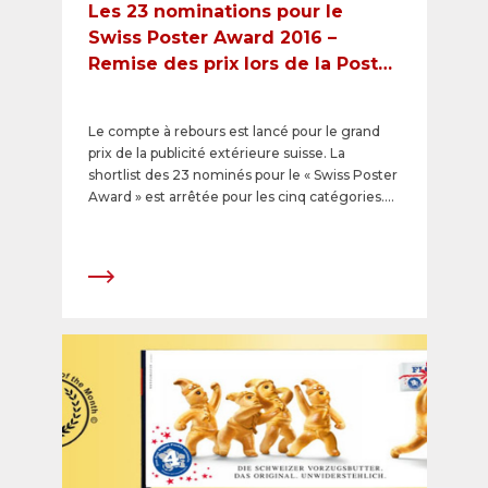
Les 23 nominations pour le
Swiss Poster Award 2016 –
Remise des prix lors de la Poster
Night d'APG|SGA
Le compte à rebours est lancé pour le grand
prix de la publicité extérieure suisse. La
shortlist des 23 nominés pour le « Swiss Poster
Award » est arrêtée pour les cinq catégories.
Les gagnants se verront remettre le trophée
tant convoité en or, argent ou bronze. La «
Poster Night d’APG|SGA », l’un des
événements majeurs de la branche publicitaire
suisse, se tiendra le 9 mars 2017 dans le tout
nouveau Samsung Hall. Les meilleures
créations d'affiches seront récompensées en
présence de nombreux invités du secteur
publicitaire, des médias et de l’économie.