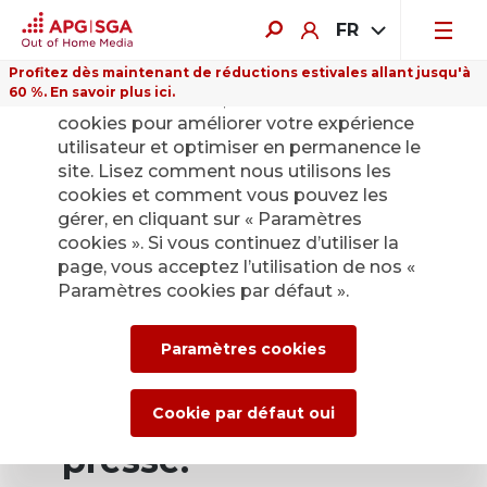
FR
Profitez dès maintenant de réductions estivales allant jusqu'à
60 %. En savoir plus ici.
Sur ce site Internet, nous utilisons des
cookies pour améliorer votre expérience
utilisateur et optimiser en permanence le
site. Lisez comment nous utilisons les
cookies et comment vous pouvez les
Retour
gérer, en cliquant sur « Paramètres
cookies ». Si vous continuez d’utiliser la
page, vous acceptez l’utilisation de nos «
Service de presse
Paramètres cookies par défaut ».
d’APG|SGA pour les
Paramètres cookies
actualités et les
communiqués de
Cookie par défaut oui
presse.