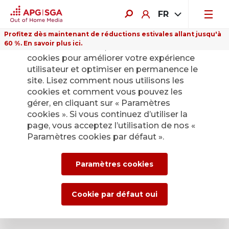
FR
Profitez dès maintenant de réductions estivales allant jusqu'à
60 %. En savoir plus ici.
Sur ce site Internet, nous utilisons des
Demandes générales
cookies pour améliorer votre expérience
utilisateur et optimiser en permanence le
Adresses et contact
site. Lisez comment nous utilisons les
cookies et comment vous pouvez les
gérer, en cliquant sur « Paramètres
Nous sommes là pour vous !
cookies ». Si vous continuez d’utiliser la
page, vous acceptez l’utilisation de nos «
Trouvez votre interlocuteur personnel en saisissant votre
Paramètres cookies par défaut ».
lieu ou votre code postal dans le champ de recherche.
Paramètres cookies
Cookie par défaut oui