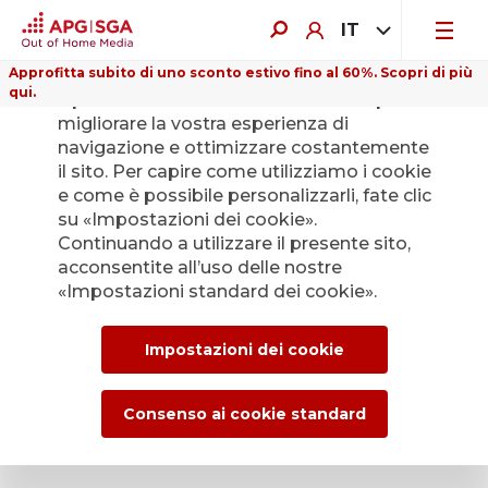
IT
Approfitta subito di uno sconto estivo fino al 60%. Scopri di più
qui.
Il presente sito web utilizza i cookie per
migliorare la vostra esperienza di
navigazione e ottimizzare costantemente
il sito. Per capire come utilizziamo i cookie
e come è possibile personalizzarli, fate clic
Indietro
su «Impostazioni dei cookie».
Continuando a utilizzare il presente sito,
acconsentite all’uso delle nostre
L’Ufficio stampa di
«Impostazioni standard dei cookie».
APG|SGA per le
Impostazioni dei cookie
news e i comunicati
stampa.
Consenso ai cookie standard