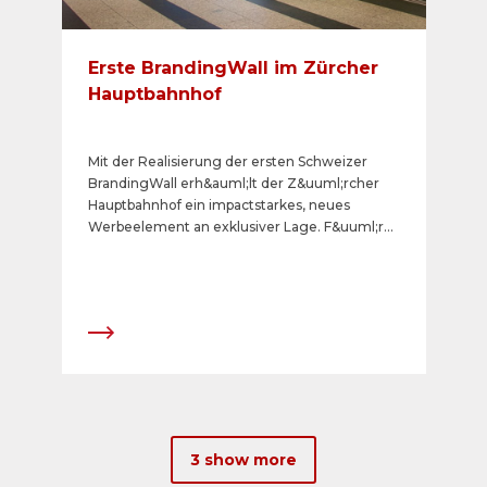
Erste BrandingWall im Zürcher
Hauptbahnhof
Mit der Realisierung der ersten Schweizer
BrandingWall erh&auml;lt der Z&uuml;rcher
Hauptbahnhof ein impactstarkes, neues
Werbeelement an exklusiver Lage. F&uuml;r
die erstmalige Belegung konnte der Migros-
Genossenschafts-Bund gewonnen werden,
welcher die Inszenierung
&laquo;FarmMania&raquo; im Zeitraum vom 12.
September bis 9. Oktober 2016
durchf&uuml;hrt.
3 show more