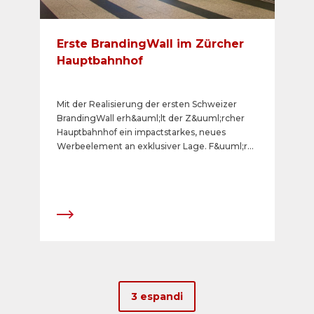
Erste BrandingWall im Zürcher
Hauptbahnhof
Mit der Realisierung der ersten Schweizer
BrandingWall erh&auml;lt der Z&uuml;rcher
Hauptbahnhof ein impactstarkes, neues
Werbeelement an exklusiver Lage. F&uuml;r
die erstmalige Belegung konnte der Migros-
Genossenschafts-Bund gewonnen werden,
welcher die Inszenierung
&laquo;FarmMania&raquo; im Zeitraum vom 12.
September bis 9. Oktober 2016
durchf&uuml;hrt.
3 espandi