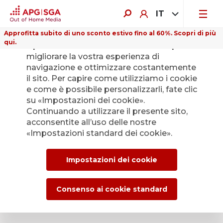
IT
Approfitta subito di uno sconto estivo fino al 60%. Scopri di più
qui.
Il presente sito web utilizza i cookie per
migliorare la vostra esperienza di
navigazione e ottimizzare costantemente
il sito. Per capire come utilizziamo i cookie
e come è possibile personalizzarli, fate clic
Indietro
su «Impostazioni dei cookie».
Continuando a utilizzare il presente sito,
acconsentite all’uso delle nostre
L’Ufficio stampa di
«Impostazioni standard dei cookie».
APG|SGA per le
Impostazioni dei cookie
news e i comunicati
stampa.
Consenso ai cookie standard