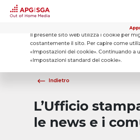
Appr
Il presente sito web utilizza i cookie per mi
Home
Chi siamo
Media
costantemente il sito. Per capire come utiliz
«Impostazioni dei cookie». Continuando a uti
«Impostazioni standard dei cookie».
Indietro
L’Ufficio stam
le news e i com