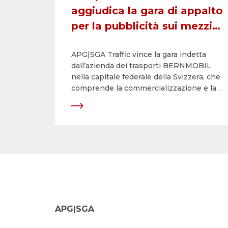
aggiudica la gara di appalto
per la pubblicità sui mezzi
di trasporto pubblico a
APG|SGA Traffic vince la gara indetta
Berna
dall’azienda dei trasporti BERNMOBIL
nella capitale federale della Svizzera, che
comprende la commercializzazione e la
gestione di tutte le superfici
pubblicitarie interne ed esterne su
supporti digitali e analogici, dal 1°
gennaio 2018 a fine 2022.
APG|SGA