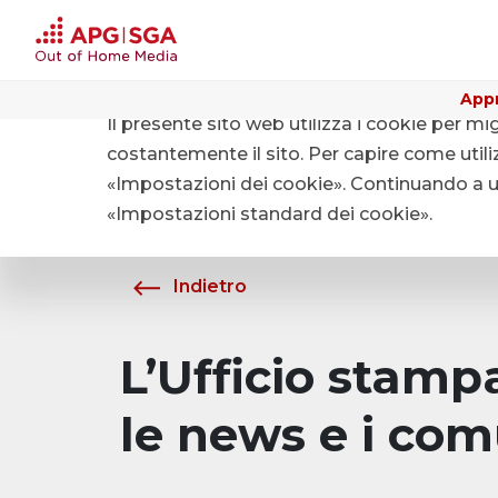
Appr
Il presente sito web utilizza i cookie per mi
Home
Chi siamo
Media
costantemente il sito. Per capire come utiliz
«Impostazioni dei cookie». Continuando a uti
«Impostazioni standard dei cookie».
Indietro
L’Ufficio stam
le news e i com