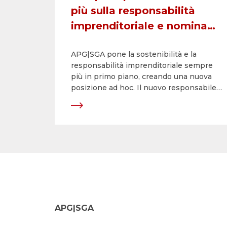
più sulla responsabilità
imprenditoriale e nomina
un nuovo responsabile per
APG|SGA pone la sostenibilità e la
la sostenibilità
responsabilità imprenditoriale sempre
più in primo piano, creando una nuova
posizione ad hoc. Il nuovo responsabile
per la sostenibilità è Andres Trautmann.
In questo ruolo, si occuperà di
implementare la strategia di Corporate
Responsibility (CRS) di APG|SGA e di
sviluppare i temi chiave della gestione
ambientale e della responsabilità sociale
in un’ottica proiettata in misura ancora
maggiore verso il futuro.
APG|SGA