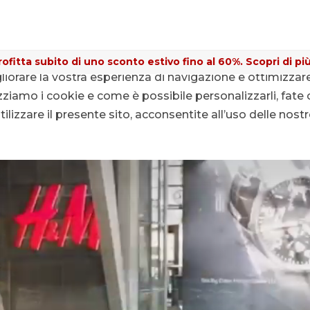
ofitta subito di uno sconto estivo fino al 60%. Scopri di più
gliorare la vostra esperienza di navigazione e ottimizzar
ziamo i cookie e come è possibile personalizzarli, fate c
lizzare il presente sito, acconsentite all’uso delle nost