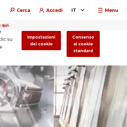
Cerca
Accedi
IT
Menu
 qui.
e
Impostazioni
Consenso
lic su
dei cookie
ai cookie
re
standard