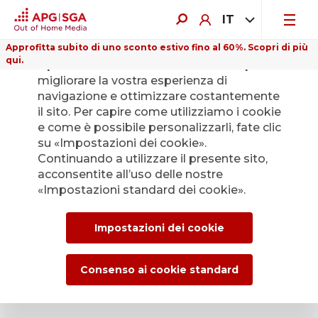
IT
Approfitta subito di uno sconto estivo fino al 60%. Scopri di più
qui.
Il presente sito web utilizza i cookie per
migliorare la vostra esperienza di
navigazione e ottimizzare costantemente
il sito. Per capire come utilizziamo i cookie
Trasporto
e come è possibile personalizzarli, fate clic
su «Impostazioni dei cookie».
pubblico: proventi
Continuando a utilizzare il presente sito,
acconsentite all’uso delle nostre
aggiuntivi ­
«Impostazioni standard dei cookie».
interessanti.
Impostazioni dei cookie
Validi motivi per collaborare
Consenso ai cookie standard
con APG|SGA