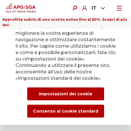
IT
Approfitta subito di uno sconto estivo fino al 60%. Scopri di più
qui.
Il presente sito web utilizza i cookie per
migliorare la vostra esperienza di
navigazione e ottimizzare costantemente
il sito. Per capire come utilizziamo i cookie
Benvenuti all'evento!
e come è possibile personalizzarli, fate clic
su «Impostazioni dei cookie».
Continuando a utilizzare il presente sito,
La sua registrazione è ora completa.
acconsentite all’uso delle nostre
«Impostazioni standard dei cookie».
Cordiali saluti,
Impostazioni dei cookie
APG|SGA Società Generale d’Affissioni SA
Consenso ai cookie standard