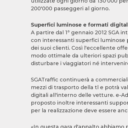
utilizzate ogni giorno da 130'000 per
200'000 passeggeri al giorno.
Superfici luminose e formati digital
A partire dal 1° gennaio 2012 SGA in
con interessanti superfici luminose
dei suoi clienti. Così l'eccellente off
modo ottimale da ulteriori spazi pubb
disturbare i viaggiatori né intervenire
SGATraffic continuerà a commercializz
mezzi di trasporto della tl e potrà v
digitali all'interno delle vetture. e-
proposto inoltre interessanti supporti
per la realizzazione deve essere anco
«In questa gara d'appalto abbiamo po