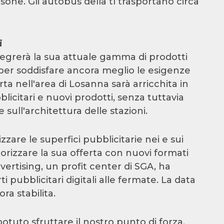
sone. Gli autobus della tl trasportano circa
i
tegrerà la sua attuale gamma di prodotti
 per soddisfare ancora meglio le esigenze
erta nell'area di Losanna sarà arricchita in
licitari e nuovi prodotti, senza tuttavia
 sull'architettura delle stazioni.
are le superfici pubblicitarie nei e sui
alorizzare la sua offerta con nuovi formati
Advertising, un profit center di SGA, ha
 pubblicitari digitali alle fermate. La data
ra stabilita.
tuto sfruttare il nostro punto di forza,