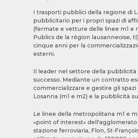
I trasporti pubblici della regione d
pubblicitario per i propri spazi di a
(fermate e vetture delle linee m1 e 
Publics de la région lausanneoise, tl)
cinque anni per la commercializzazio
esterni.
Il leader nel settore della pubblici
successo. Mediante un contratto esclu
commercializzare e gestire gli spazi 
Losanna (m1 e m2) e la pubblicità sui 
Le linee della metropolitana m1 e m2 
«point of interest» dell'agglomerat
stazione ferroviaria, Flon, St-Franç