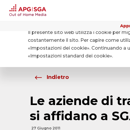
Appr
Il presente sito web utilizza i cookie per mi
Home
Chi siamo
Media
costantemente il sito. Per capire come utiliz
«Impostazioni dei cookie». Continuando a uti
«Impostazioni standard dei cookie».
Indietro
Le aziende di t
si affidano a S
27 Giugno 2011