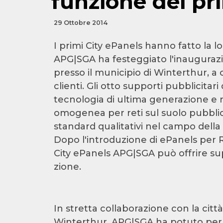
funzione dei pr
29 Ottobre 2014
I primi City ePanels hanno fatto la l
APG|SGA ha festeggiato l'inauguraz
presso il municipio di Winterthur, a
clienti. Gli otto supporti pubblicitari
tecnologia di ultima generazione e 
omogenea per reti sul suolo pubbli
standard qualitativi nel campo dell
Dopo l'introduzione di ePanels per R
City ePanels APG|SGA può offrire super
zione.
In stretta collaborazione con la citt
Winterthur, APG|SGA ha potuto per l