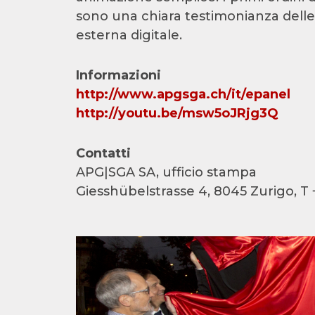
sono una chiara testimonianza delle p
esterna digitale.
Informazioni
http://www.apgsga.ch/it/epanel
http://youtu.be/msw5oJRjg3Q
Contatti
APG|SGA SA, ufficio stampa
Giesshübelstrasse 4, 8045 Zurigo, T 