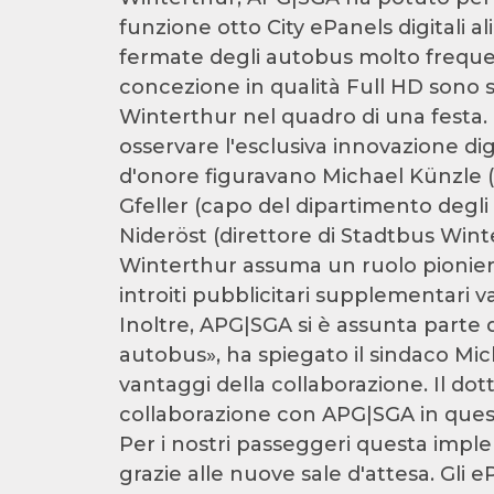
funzione otto City ePanels digitali 
fermate degli autobus molto freque
concezione in qualità Full HD sono st
Winterthur nel quadro di una festa.
osservare l'esclusiva innovazione dig
d'onore figuravano Michael Künzle (s
Gfeller (capo del dipartimento degli
Nideröst (direttore di Stadtbus Winte
Winterthur assuma un ruolo pionierist
introiti pubblicitari supplementari v
Inoltre, APG|SGA si è assunta parte 
autobus», ha spiegato il sindaco Mich
vantaggi della collaborazione. Il dot
collaborazione con APG|SGA in ques
Per i nostri passeggeri questa impl
grazie alle nuove sale d'attesa. Gli 