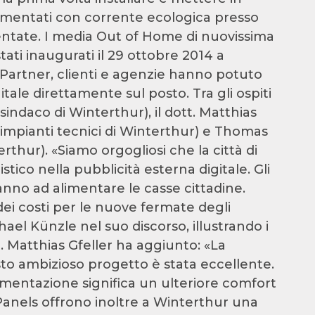
alimentati con corrente ecologica presso
ntate. I media Out of Home di nuovissima
ati inaugurati il 29 ottobre 2014 a
 Partner, clienti e agenzie hanno potuto
itale direttamente sul posto. Tra gli ospiti
indaco di Winterthur), il dott. Matthias
 impianti tecnici di Winterthur) e Thomas
rthur). «Siamo orgogliosi che la città di
ico nella pubblicità esterna digitale. Gli
anno ad alimentare le casse cittadine.
dei costi per le nuove fermate degli
ael Künzle nel suo discorso, illustrando i
t. Matthias Gfeller ha aggiunto: «La
to ambizioso progetto è stata eccellente.
ementazione significa un ulteriore comfort
ePanels offrono inoltre a Winterthur una