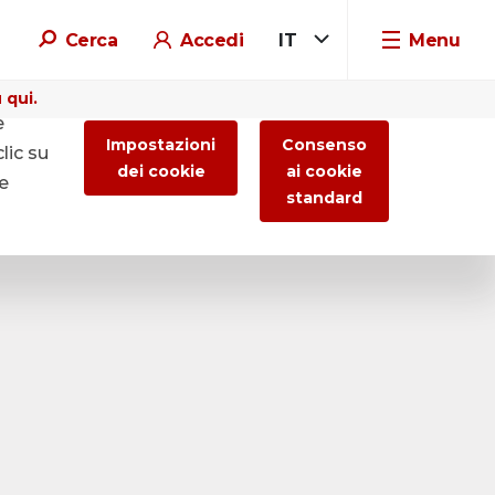
Cerca
Accedi
IT
Menu
 qui.
e
Impostazioni
Consenso
lic su
dei cookie
ai cookie
re
standard