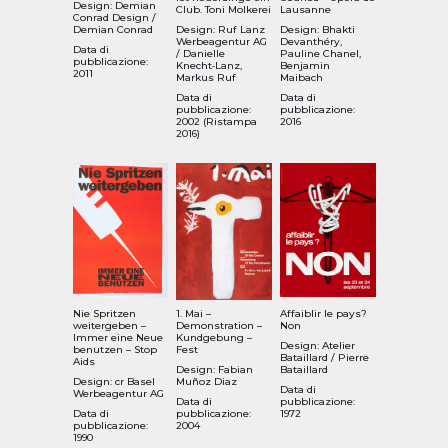
Design: Demian
Club. Toni Molkerei
Lausanne
Conrad Design /
Demian Conrad
Design: Ruf Lanz
Design: Bhakti
Werbeagentur AG
Devanthéry,
Data di
/ Danielle
Pauline Chanel,
pubblicazione:
Knecht‑Lanz,
Benjamin
2011
Markus Ruf
Maibach
Data di
Data di
pubblicazione:
pubblicazione:
2002 (Ristampa
2016
2016)
Nie Spritzen
1. Mai –
Affaiblir le pays?
weitergeben –
Demonstration –
Non
Immer eine Neue
Kundgebung –
Design: Atelier
benutzen – Stop
Fest
Bataillard / Pierre
Aids
Design: Fabian
Bataillard
Design: cr Basel
Muñoz Diaz
Data di
Werbeagentur AG
Data di
pubblicazione:
Data di
pubblicazione:
1972
pubblicazione:
2004
1990