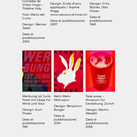
Comédie de
Design: Ecole d'arts
Design: Fritz
Victor Hugo –
appliqués / Sophie
Bühler, Otto
Théâtre Vidy
Rogg
Glaser
Foto: Mario del
www.secours‑d‑hiver.ch
Data di
Curto
Data di pubblicazione:
pubblicazione:
Design:
Werner
2007
1943
Jeker
Data di
pubblicazione:
2002
Werbung ist Junk
Mehr Mehr
Take away –
Food mit Dope für
Mehrspur
Museum für
Mind und Soul
Gestaltung Zürich
Design: Benjamin
Design: Kurt
Burger
Design: Martin
Thaler
Woodtli
Data di
Data di
pubblicazione:
Data di
pubblicazione:
2014
pubblicazione:
1991
2005