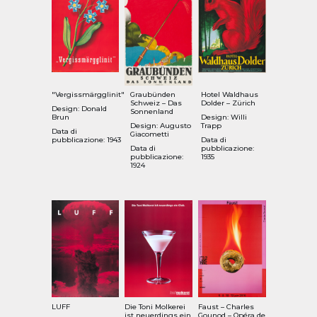
"Vergissmärgglinit"
Graubünden
Hotel Waldhaus
Schweiz – Das
Dolder – Zürich
Design: Donald
Sonnenland
Brun
Design: Willi
Design: Augusto
Trapp
Data di
Giacometti
pubblicazione: 1943
Data di
Data di
pubblicazione:
pubblicazione:
1935
1924
LUFF
Die Toni Molkerei
Faust – Charles
ist neuerdings ein
Gounod – Opéra de