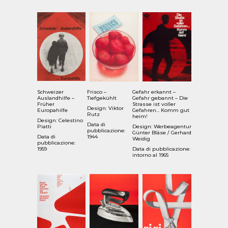
Schweizer
Frisco –
Gefahr erkannt –
Auslandhilfe –
Tiefgekühlt
Gefahr gebannt – Die
Früher
Strasse ist voller
Design: Viktor
Europahilfe
Gefahren... Komm gut
Rutz
heim!
Design: Celestino
Data di
Piatti
Design: Werbeagentur
pubblicazione:
Günter Bläse / Gerhard
Data di
1944
Weidig
pubblicazione:
1959
Data di pubblicazione:
intorno al 1965