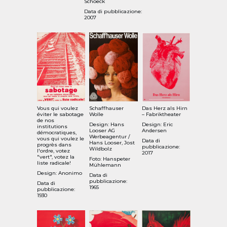
Schoeck
Data di pubblicazione:
2007
Vous qui voulez
Schaffhauser
Das Herz als Hirn
éviter le sabotage
Wolle
– Fabriktheater
de nos
Design: Hans
Design: Eric
institutions
Looser AG
Andersen
démocratiques,
Werbeagentur /
vous qui voulez le
Data di
Hans Looser, Jost
progrès dans
pubblicazione:
Wildbolz
l'ordre, votez
2017
"vert", votez la
Foto: Hanspeter
liste radicale!
Mühlemann
Design: Anonimo
Data di
pubblicazione:
Data di
1965
pubblicazione:
1930