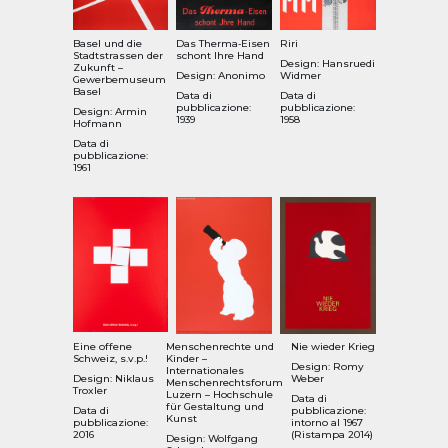
Basel und die
Das Therma‑Eisen
Riri
Stadtstrassen der
schont Ihre Hand
Design: Hansruedi
Zukunft –
Design: Anonimo
Widmer
Gewerbemuseum
Basel
Data di
Data di
pubblicazione:
pubblicazione:
Design: Armin
1939
1958
Hofmann
Data di
pubblicazione:
1961
Eine offene
Menschenrechte und
Nie wieder Krieg
Schweiz, s.v.p.!
Kinder –
Design: Romy
Internationales
Design:
Niklaus
Weber
Menschenrechtsforum
Troxler
Luzern – Hochschule
Data di
für Gestaltung und
Data di
pubblicazione:
Kunst
pubblicazione:
intorno al 1967
2016
(Ristampa 2014)
Design: Wolfgang