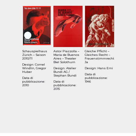
Schauspielhaus
Astor Piazzolla –
Gleiche Pflicht –
Zürich – Saison
Maria de Buenos
Gleiches Recht –
2010/11
Aires – Theater
Frauenstimmrecht
Biel Solothurn
Ja
Design: Cornel
Windlin, Gregor
Design: Atelier
Design: Hans Erni
Huber
Bundi AG /
Data di
Stephan Bundi
Data di
pubblicazione:
pubblicazione:
Data di
1946
2010
pubblicazione:
2015