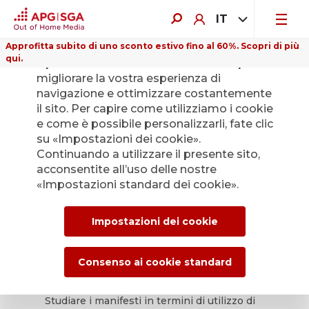
IT
Approfitta subito di uno sconto estivo fino al 60%. Scopri di più
qui.
Il presente sito web utilizza i cookie per
migliorare la vostra esperienza di
navigazione e ottimizzare costantemente
il sito. Per capire come utilizziamo i cookie
e come è possibile personalizzarli, fate clic
ePoster
su «Impostazioni dei cookie».
Continuando a utilizzare il presente sito,
Gallery 1/2023
acconsentite all’uso delle nostre
«Impostazioni standard dei cookie».
«Rotsehen» – Vedere rosso.
Impostazioni dei cookie
Tutte le declinazioni di un
colore manifesto.
Consenso ai cookie standard
Studiare i manifesti in termini di utilizzo di