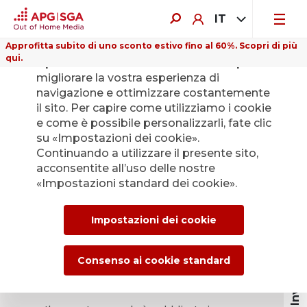
IT
Approfitta subito di uno sconto estivo fino al 60%. Scopri di più
qui.
Il presente sito web utilizza i cookie per
migliorare la vostra esperienza di
navigazione e ottimizzare costantemente
il sito. Per capire come utilizziamo i cookie
L’attuale Rapporto
e come è possibile personalizzarli, fate clic
su «Impostazioni dei cookie».
di gestione di
Continuando a utilizzare il presente sito,
acconsentite all’uso delle nostre
APG|SGA SA
«Impostazioni standard dei cookie».
Investor relations
Impostazioni dei cookie
Saremo lieti di inviarvi gratuitamente la
versione stampata dell' attuale rapporto
annuale. Vi invitiamo a compilare il
Consenso ai cookie standard
seguente modulo.