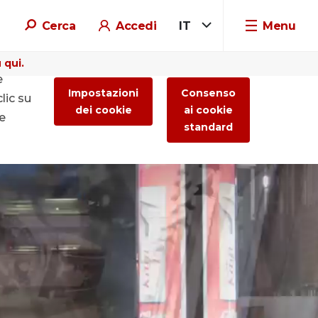
Cerca
Accedi
IT
Menu
 qui.
e
Impostazioni
Consenso
lic su
dei cookie
ai cookie
re
standard