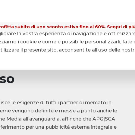
ofitta subito di uno sconto estivo fino al 60%. Scopri di più
gliorare la vostra esperienza di navigazione e ottimizzar
i fondiari pubblici
ziamo i cookie e come è possibile personalizzarli, fate c
lizzare il presente sito, acconsentite all’uso delle nost
sso
ce le esigenze di tutti i partner di mercato in
ieme vengono definite e messe a punto anche le
ome Media all’avanguardia, affinché che APG|SGA
 riferimento per una pubblicità esterna integrale e