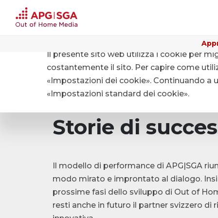
Appr
Il presente sito web utilizza i cookie per mi
Home
Benefici per i proprietari fondiari
Proprietar
costantemente il sito. Per capire come utiliz
«Impostazioni dei cookie». Continuando a uti
«Impostazioni standard dei cookie».
Storie di succe
Il modello di performance di APG|SGA riunis
modo mirato e improntato al dialogo. Ins
prossime fasi dello sviluppo di Out of H
resti anche in futuro il partner svizzero di