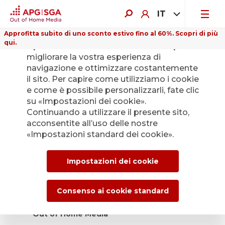
IT
Approfitta subito di uno sconto estivo fino al 60%. Scopri di più
qui.
Il presente sito web utilizza i cookie per
Benvenuto in APGISGA
migliorare la vostra esperienza di
navigazione e ottimizzare costantemente
Chiediamo di pazientare per un momento. Sarà
il sito. Per capire come utilizziamo i cookie
automaticamente reindirizzato al nostro tool di
e come è possibile personalizzarli, fate clic
prenotazione.
su «Impostazioni dei cookie».
In caso non venisse reindirizzato automaticamente dopo
Continuando a utilizzare il presente sito,
5 secondi,
clicchi qui
.
acconsentite all’uso delle nostre
«Impostazioni standard dei cookie».
Impostazioni dei cookie
Scroll Up
Consenso ai cookie standard
Abbonatevi alla nostra newsletter sugli
Out of Home Media