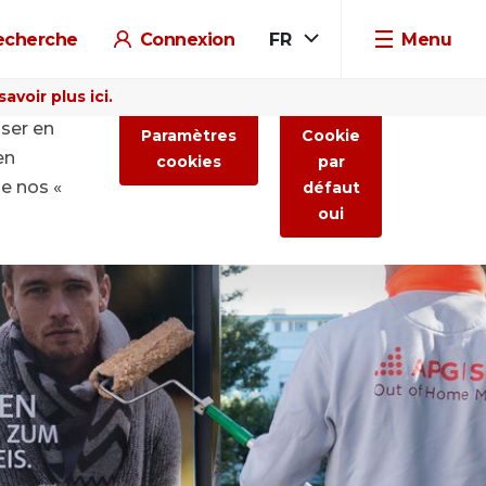
echerche
Connexion
FR
Menu
voir plus ici.
iser en
Paramètres
Cookie
en
cookies
par
de nos «
défaut
oui