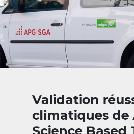
Validation réuss
climatiques de
Science Based T