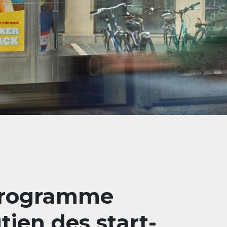
 programme
tien des start-