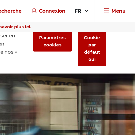
echerche
Connexion
FR
Menu
voir plus ici.
iser en
Paramètres
Cookie
en
cookies
par
de nos «
défaut
oui