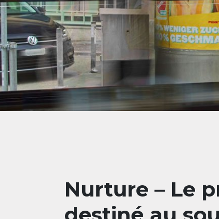
Nurture – Le
destiné au sou