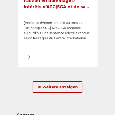
l’action en dommages-
intérêts d’APG|SGA et de sa
filiale serbe Alma Quattro
contre l’État serbe
[Annonce événementielle au sens de
l’art.&nbsp;53 RC] APG|SGA annonce
aujourd’hui une sentence arbitrale rendue
selon les règles du Centre international
pour le règlement des différends relatifs
aux investissements (CIRDI), portant sur un
contrat de 25&nbsp;ans conclu en 2017
avec la capitale serbe, Belgrade, et fondé
sur l’accord entre la Confédération suisse
et la République de Serbie concernant la
promotion et la protection réciproque des
investissements.
10 Weitere anzeigen