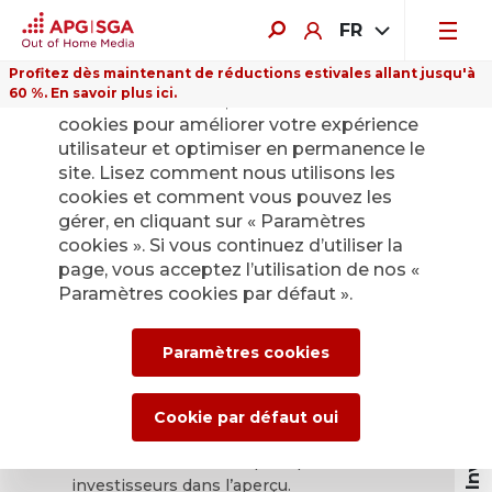
FR
Profitez dès maintenant de réductions estivales allant jusqu'à
60 %. En savoir plus ici.
Sur ce site Internet, nous utilisons des
cookies pour améliorer votre expérience
utilisateur et optimiser en permanence le
site. Lisez comment nous utilisons les
APG|SGA
cookies et comment vous pouvez les
gérer, en cliquant sur « Paramètres
Calendrier
cookies ». Si vous continuez d’utiliser la
page, vous acceptez l’utilisation de nos «
annonces
Paramètres cookies par défaut ».
événementielles.
Investor relations
Paramètres cookies
Vous trouverez ici le calendrier et les
Cookie par défaut oui
communiqués actuels d’APG|SGA, ainsi que
les informations d’APG|SGA pour les
investisseurs dans l’aperçu.