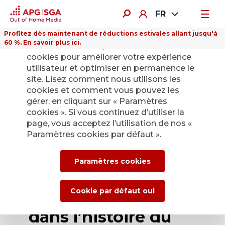
FR
Profitez dès maintenant de réductions estivales allant jusqu'à
60 %. En savoir plus ici.
Sur ce site Internet, nous utilisons des
cookies pour améliorer votre expérience
utilisateur et optimiser en permanence le
site. Lisez comment nous utilisons les
cookies et comment vous pouvez les
Retour
gérer, en cliquant sur « Paramètres
cookies ». Si vous continuez d’utiliser la
page, vous acceptez l’utilisation de nos «
Lettre aux
Paramètres cookies par défaut ».
actionnaires : 2009
Paramètres cookies
– un des exercices
les plus difficiles
Cookie par défaut oui
dans l’histoire du