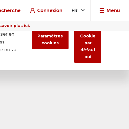
echerche
Connexion
FR
Menu
voir plus ici.
iser en
Paramètres
Cookie
en
cookies
par
de nos «
défaut
oui