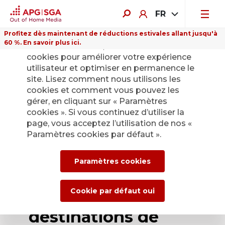
FR
Profitez dès maintenant de réductions estivales allant jusqu'à
60 %. En savoir plus ici.
Sur ce site Internet, nous utilisons des
cookies pour améliorer votre expérience
utilisateur et optimiser en permanence le
site. Lisez comment nous utilisons les
cookies et comment vous pouvez les
Retour
gérer, en cliquant sur « Paramètres
cookies ». Si vous continuez d’utiliser la
page, vous acceptez l’utilisation de nos «
APG|SGA Mountain
Paramètres cookies par défaut ».
prolonge sa
Paramètres cookies
coopération avec
plusieurs
Cookie par défaut oui
destinations de