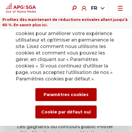
FR
Profitez dès maintenant de réductions estivales allant jusqu'à
60 %. En savoir plus ici.
Sur ce site Internet, nous utilisons des
cookies pour améliorer votre expérience
utilisateur et optimiser en permanence le
site. Lisez comment nous utilisons les
cookies et comment vous pouvez les
Retour
gérer, en cliquant sur « Paramètres
cookies ». Si vous continuez d’utiliser la
page, vous acceptez l’utilisation de nos «
Poster of the Month
Paramètres cookies par défaut ».
– on connaît les
Paramètres cookies
gagnants
Cookie par défaut oui
6 juin 2025
Les gagnants du concours public Poster