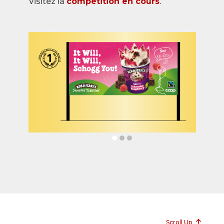
Visitez la
compétition en cours
.
Scroll Up