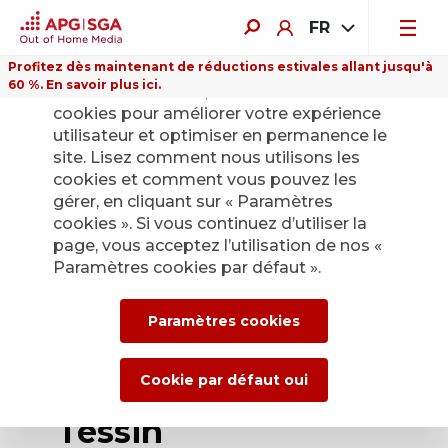
FR
Profitez dès maintenant de réductions estivales allant jusqu'à
60 %. En savoir plus ici.
Sur ce site Internet, nous utilisons des
cookies pour améliorer votre expérience
utilisateur et optimiser en permanence le
site. Lisez comment nous utilisons les
cookies et comment vous pouvez les
Retour
gérer, en cliquant sur « Paramètres
cookies ». Si vous continuez d’utiliser la
page, vous acceptez l’utilisation de nos «
Francesca
Paramètres cookies par défaut ».
Conestabile
Paramètres cookies
reprend la direction
d’APG|SGA au
Cookie par défaut oui
Tessin