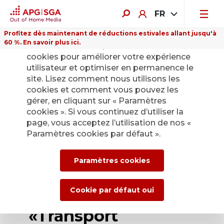
FR
Profitez dès maintenant de réductions estivales allant jusqu'à
60 %. En savoir plus ici.
Sur ce site Internet, nous utilisons des
cookies pour améliorer votre expérience
utilisateur et optimiser en permanence le
site. Lisez comment nous utilisons les
cookies et comment vous pouvez les
Retour
gérer, en cliquant sur « Paramètres
cookies ». Si vous continuez d’utiliser la
page, vous acceptez l’utilisation de nos «
APG|SGA
Paramètres cookies par défaut ».
réorganise la
Paramètres cookies
direction du
département
Cookie par défaut oui
«Transport