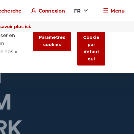
echerche
Connexion
FR
Menu
voir plus ici.
iser en
Paramètres
Cookie
en
cookies
par
de nos «
défaut
oui