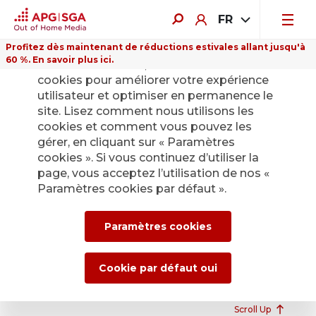
FR
Profitez dès maintenant de réductions estivales allant jusqu'à
60 %. En savoir plus ici.
Sur ce site Internet, nous utilisons des
cookies pour améliorer votre expérience
utilisateur et optimiser en permanence le
site. Lisez comment nous utilisons les
Merci pour votre demande.
cookies et comment vous pouvez les
gérer, en cliquant sur « Paramètres
Nous vous contacterons dès que possible.
cookies ». Si vous continuez d’utiliser la
Meilleures salutations,
page, vous acceptez l’utilisation de nos «
APG|SGA Société Générale d’Affichage SA
Paramètres cookies par défaut ».
Paramètres cookies
Cookie par défaut oui
Scroll Up