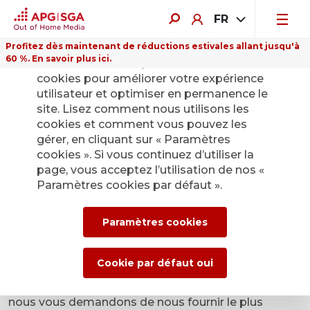
FR
Profitez dès maintenant de réductions estivales allant jusqu'à
60 %. En savoir plus ici.
Sur ce site Internet, nous utilisons des
cookies pour améliorer votre expérience
utilisateur et optimiser en permanence le
site. Lisez comment nous utilisons les
cookies et comment vous pouvez les
gérer, en cliquant sur « Paramètres
Oui, je suis intéressé(e)
cookies ». Si vous continuez d’utiliser la
page, vous acceptez l’utilisation de nos «
par la publicité dans les
Paramètres cookies par défaut ».
transports publics et je
Paramètres cookies
souhaite être contacté(e)
Cookie par défaut oui
Afin de nous préparer au mieux pour vous conseiller,
nous vous demandons de nous fournir le plus