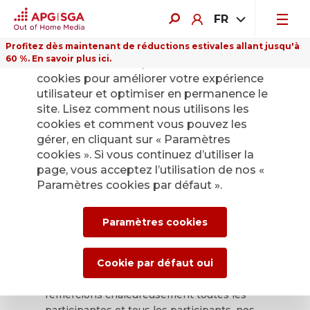
FR
Profitez dès maintenant de réductions estivales allant jusqu'à
60 %. En savoir plus ici.
Sur ce site Internet, nous utilisons des
cookies pour améliorer votre expérience
utilisateur et optimiser en permanence le
site. Lisez comment nous utilisons les
Poster of the
cookies et comment vous pouvez les
gérer, en cliquant sur « Paramètres
Month
cookies ». Si vous continuez d’utiliser la
page, vous acceptez l’utilisation de nos «
Paramètres cookies par défaut ».
Un chapitre touche à sa fin
Paramètres cookies
Après plusieurs décennies couronnées de
Cookie par défaut oui
succès, le concours du public APG|SGA «
Poster of the Month » touche à sa fin. Nous
remercions chaleureusement toutes les