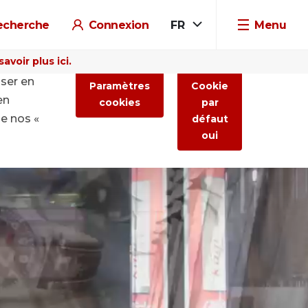
echerche
Connexion
FR
Menu
voir plus ici.
iser en
Paramètres
Cookie
en
cookies
par
de nos «
défaut
oui