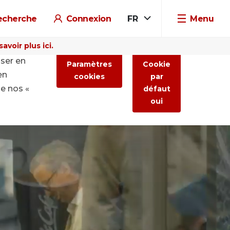
echerche
Connexion
FR
Menu
voir plus ici.
iser en
Paramètres
Cookie
en
cookies
par
de nos «
défaut
oui