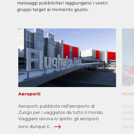
messaggi pubblicitari raggiungano i vostri
gruppi target al momento giusto.
Aeroporti
Mont
Aeroporti: pubblicità nell’aeroporto di
Monta
Zurigo per i viaggiatori da tutto il mondo.
risali
Viaggiare ravviva lo spirito: gli aeroporti
Sciar
sono dunque il...
escurs