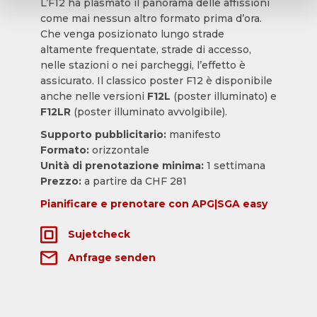
L’F12 ha plasmato il panorama delle affissioni
come mai nessun altro formato prima d’ora.
Che venga posizionato lungo strade
altamente frequentate, strade di accesso,
nelle stazioni o nei parcheggi, l’effetto è
assicurato. Il classico poster F12 è disponibile
anche nelle versioni
F12L
(poster illuminato) e
F12LR
(poster illuminato avvolgibile).
Supporto pubblicitario:
manifesto
Formato:
orizzontale
Unità di prenotazione minima:
1 settimana
Prezzo:
a partire da CHF 281
Pianificare e prenotare con APG|SGA easy
Sujetcheck
Anfrage senden