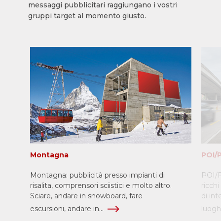
messaggi pubblicitari raggiungano i vostri
gruppi target al momento giusto.
Montagna
POI/
Montagna: pubblicità presso impianti di
POI/P
risalita, comprensori sciistici e molto altro.
ricchi
Sciare, andare in snowboard, fare
di in
escursioni, andare in...
luoghi