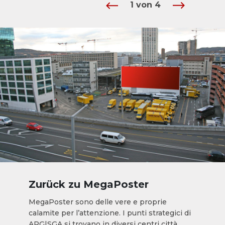
1
von
4
Zurück zu MegaPoster
MegaPoster sono delle vere e proprie
calamite per l’attenzione. I punti strategici di
APG|SGA si trovano in diversi centri città,