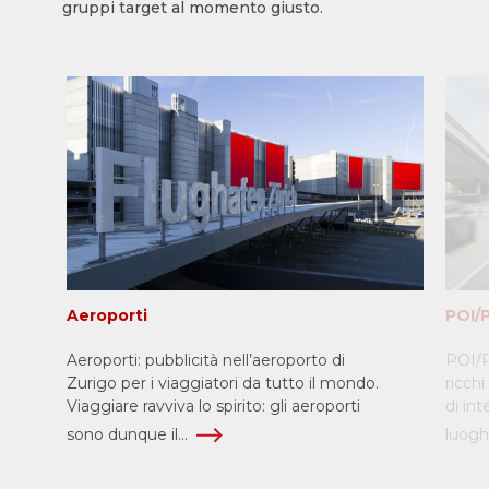
gruppi target al momento giusto.
Aeroporti
POI/
Aeroporti: pubblicità nell’aeroporto di
POI/P
Zurigo per i viaggiatori da tutto il mondo.
ricchi
Viaggiare ravviva lo spirito: gli aeroporti
di in
sono dunque il...
luoghi