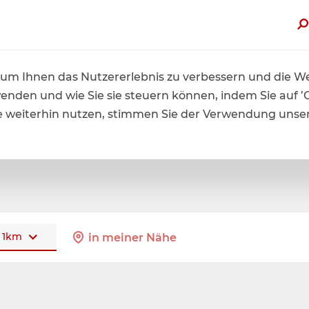
zt von bis zu 60% Sommerrabatt profitieren. Hier mehr erfah
um Ihnen das Nutzererlebnis zu verbessern und die Web
wenden und wie Sie sie steuern können, indem Sie auf ’
ite weiterhin nutzen, stimmen Sie der Verwendung unse
1
km
in meiner Nähe