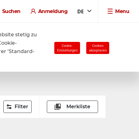
DE
Suchen
Anmeldung
Menu
ren.
site stetig zu
Cookie-
Cookie-
Cookies
Einstellungen
akzeptieren
rer ‘Standard-
Filter
Merkliste