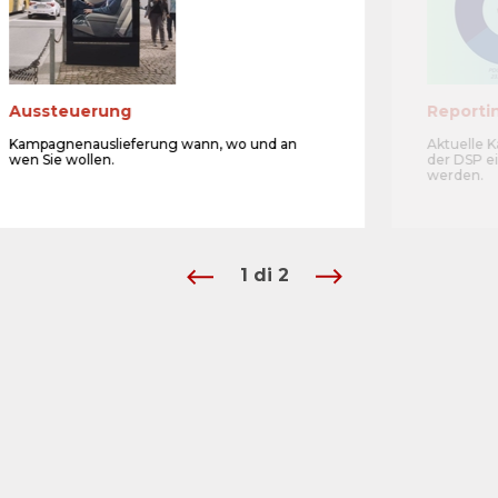
Aussteuerung
Reporti
Kampagnenauslieferung wann, wo und an
Aktuelle 
wen Sie wollen.
der DSP ei
werden.
1
di
2