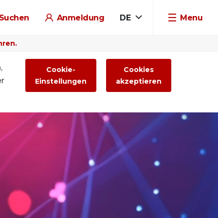
Suchen
Anmeldung
DE
Menu
hren.
,
Cookie-
Cookies
er
Einstellungen
akzeptieren