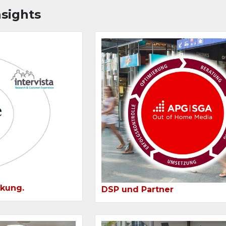
sights
rkung.
DSP und Partner